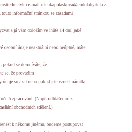
 prostřednictvím e-mailu: lenkapolaskova@endolabyrint.cz.
ž touto informační stránkou se zásadami
zvat a já vám doložím ve lhůtě 14 dní, jaké
vé osobní údaje neaktuální nebo neúplné, máte
, pokud se domníváte, že
te se, že provádím
y údaje smazat nebo pokud jste vznesl námitku
účelů zpracování. (Např. odhlášením z
asílání obchodních sdělení.)
 přenést k někomu jinému, budeme postupovat