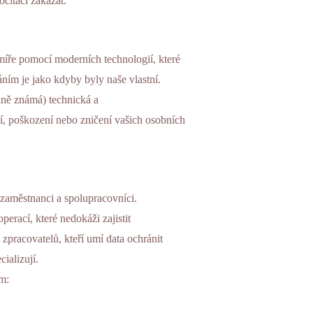
čítači zakázat.
íře pomocí moderních technologií, které
ním je jako kdyby byly naše vlastní.
lně známá) technická a
tí, poškození nebo zničení vašich osobních
zaměstnanci a spolupracovníci.
perací, které nedokáži zajistit
 zpracovatelů, kteří umí data ochránit
cializují.
em: