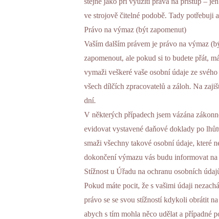
stejně jako při využití práva na přístup – 
ve strojově čitelné podobě. Tady potřebuji 
Právo na výmaz (být zapomenut)
Vaším dalším právem je právo na výmaz (b
zapomenout, ale pokud si to budete přát, m
vymaži veškeré vaše osobní údaje ze svého
všech dílčích zpracovatelů a záloh. Na zaji
dní.
V některých případech jsem vázána zákonn
evidovat vystavené daňové doklady po lhů
smaži všechny takové osobní údaje, které 
dokončení výmazu vás budu informovat na 
Stížnost u Úřadu na ochranu osobních údaj
Pokud máte pocit, že s vašimi údaji nezac
právo se se svou stížností kdykoli obrátit
abych s tím mohla něco udělat a případné p