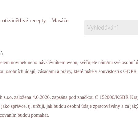
rotizánětlivé recepty
Masáže
jů
lem novinek nebo návštěvníkem webu, svěřujete nám/mi své osobní úd
ou osobních údajů, zásadami a právy, které máte v souvislosti s GDPR 
h s.r.o, založena 4.6.2026, zapsána pod značkou C 152006/KSBR Kr
jako správce, tj. určuji, jak budou osobní údaje zpracovávány a za ja
pracováním budou pomáhat.