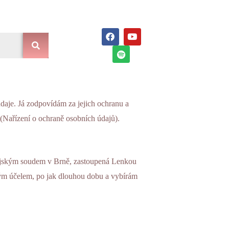
F
S
Y
a
p
o
c
o
u
e
t
t
b
i
u
o
f
b
o
y
e
k
aje. Já zodpovídám za jejich ochranu a
(Nařízení o ochraně osobních údajů).
ajským soudem v Brně, zastoupená Lenkou
kým účelem, po jak dlouhou dobu a vybírám