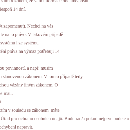
jen s tím rozdílem, že vám informace dodáme/pošlu
alespoň 14 dní.
ýt zapomenut). Nechci na vás
áte na to právo. V takovém případě
 systému i ze systému
štění práva na výmaz potřebuji 14
ou povinností, a např. musím
tu stanovenou zákonem. V tomto případě tedy
nejsou vázány jiným zákonem. O
e-mail.
ů
házím v souladu se zákonem, máte
 na Úřad pro ochranu osobních údajů. Budu rád/a pokud nejprve budete 
ochybení napravit.