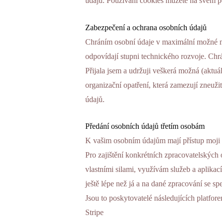
údajů. Používání cookies můžete na svém po
Zabezpečení a ochrana osobních údajů
Chráním osobní údaje v maximální možné m
odpovídají stupni technického rozvoje. Chrá
Přijala jsem a udržuji veškerá možná (aktuá
organizační opatření, která zamezují zneuži
údajů.
Předání osobních údajů třetím osobám
K vašim osobním údajům mají přístup moji 
Pro zajištění konkrétních zpracovatelských o
vlastními silami, využívám služeb a aplikací
ještě lépe než já a na dané zpracování se spe
Jsou to poskytovatelé následujících platfor
Stripe