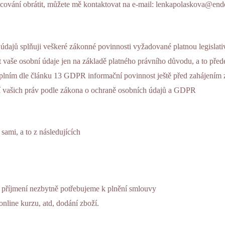
cování obrátit, můžete mě kontaktovat na e-mail: lenkapolaskova@endo
h údajů splňuji veškeré zákonné povinnosti vyžadované platnou legisl
 vaše osobní údaje jen na základě platného právního důvodu, a to pře
 plním dle článku 13 GDPR informační povinnost ještě před zahájení
í vašich práv podle zákona o ochraně osobních údajů a GDPR
sami, a to z následujících
, příjmení nezbytně potřebujeme k plnění smlouvy
 online kurzu, atd, dodání zboží.