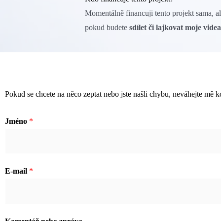
Momentálně financuji tento projekt sama, a
pokud budete
sdílet či lajkovat moje videa
Pokud se chcete na něco zeptat nebo jste našli chybu, neváhejte mě k
Jméno
*
E
E-mail
*
-
m
a