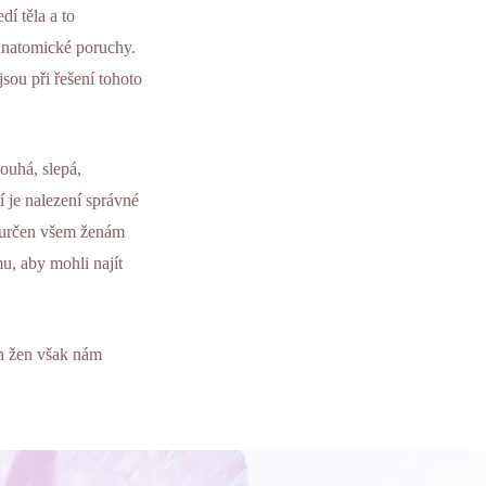
í těla a to
anatomické poruchy.
ou při řešení tohoto
louhá, slepá,
 je nalezení správné
je určen všem ženám
u, aby mohli najít
ch žen však nám