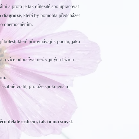
ální a proto je tak důležité spolupracovat
to diagnóze
, která by pomohla předcházet
mto onemocněním.
 bolesti které přirovnávájí k pocitu, jako
uaci více odpočívat než v jiných fázích
ím.
ásobně vrátil, protože spokojená a
ěco děláte srdcem, tak to má smysl
.