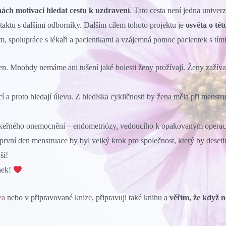
nách motivaci hledat cestu k uzdravení
. Tato cesta není jedna univerz
ktu s dalšími odborníky. Dalším cílem tohoto projektu je
osvěta o té
, spolupráce s lékaři a pacientkami a vzájemná pomoc pacientek s tí
en. Mnohdy nemáme ani tušení jaké bolesti ženy prožívají. Ženy zažívají
í a proto hledají úlevu. Z hlediska cykličnosti by žena měla při menstr
ákeřného onemocnění – endometriózy, vedoucího k opakovaným operac
vní den menstruace by byl velký krok pro společnost, který by desetin
ší!
nek!
ea
nebo v připravované
knize
, připravuji také knihu a
věřím, že když n