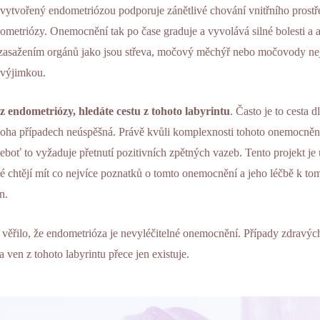
ytvořený endometriózou podporuje zánětlivé chování vnitřního prostřed
ometriózy. Onemocnění tak po čase graduje a vyvolává silné bolesti a 
zasažením orgánů jako jsou střeva, močový měchýř nebo močovody nejs
výjimkou.
z endometriózy, hledáte cestu z tohoto labyrintu
. Často je to cesta d
noha případech neúspěšná. Právě kvůli komplexnosti tohoto onemocnění
 neboť to vyžaduje přetnutí pozitivních zpětných vazeb. Tento projekt 
 chtějí mít co nejvíce poznatků o tomto onemocnění a jeho léčbě k tom
n.
se věřilo, že endometrióza je nevyléčitelné onemocnění. Případy zdravý
ta ven z tohoto labyrintu přece jen existuje.