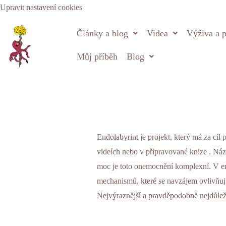
Přeskočit
Upravit nastavení cookies
na
Články a blog
Videa
Výživa a p
obsah
Můj příběh
Blog
Endolabyrint je projekt, který má za cíl
videích
nebo v připravované
knize
. Náz
moc je toto onemocnění komplexní. V en
mechanismů, které se navzájem ovlivňují,
Nejvýraznější a pravděpodobně nejdůleži