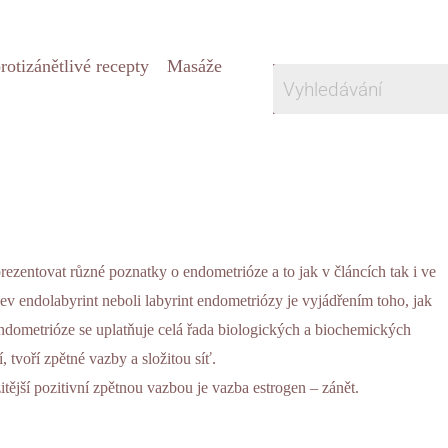
rotizánětlivé recepty
Masáže
 prezentovat různé poznatky o
endometrióze
a to jak
v článcích
tak i
ve
ev endolabyrint neboli labyrint endometriózy je vyjádřením toho, jak
dometrióze se uplatňuje celá řada biologických a biochemických
 tvoří zpětné vazby a složitou síť.
tější pozitivní zpětnou vazbou je vazba estrogen – zánět.