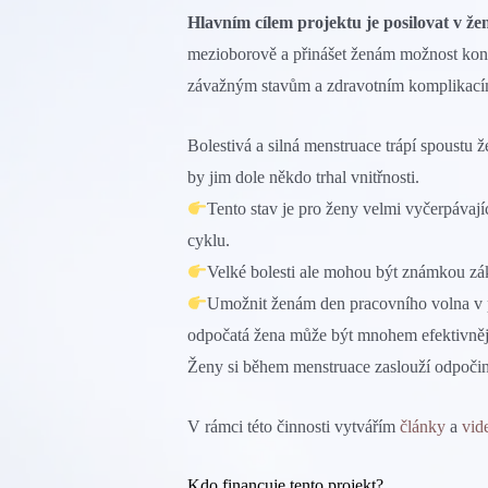
Hlavním cílem projektu je posilovat v že
mezioborově a přinášet ženám možnost konta
závažným stavům a zdravotním komplikacím
Bolestivá a silná menstruace trápí spoustu ž
by jim dole někdo trhal vnitřnosti.
Tento stav je pro ženy velmi vyčerpávajíc
cyklu.
Velké bolesti ale mohou být známkou z
Umožnit ženám den pracovního volna v pr
odpočatá žena může být mnohem efektivněj
Ženy si během menstruace zaslouží odpoči
V rámci této činnosti vytvářím
články
a
vid
Kdo financuje tento projekt?