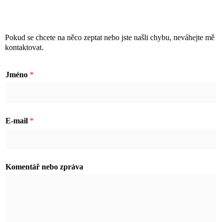
Pokud se chcete na něco zeptat nebo jste našli chybu, neváhejte mě
kontaktovat.
Jméno
*
J
E-mail
*
m
é
n
Komentář nebo zpráva
o
E
-
m