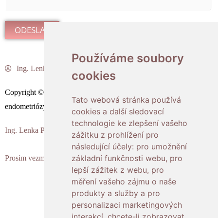
a
i
ODESLAT
l
*
Používáme soubory
Používáme soubory
Ing.
Lenka Polášková
cookies
cookies
Copyright © 2026 Labyrint endometriózy | Powered by Labyrint
Tato webová stránka používá
Tato webová stránka používá
endometriózy
cookies a další sledovací
cookies a další sledovací
technologie ke zlepšení vašeho
technologie ke zlepšení vašeho
Ing. Lenka Polášková – programátorka a bioinformatička
zážitku z prohlížení pro
zážitku z prohlížení pro
následující účely:
následující účely:
pro umožnění
pro umožnění
základní funkčnosti webu
základní funkčnosti webu
,
,
pro
pro
Prosím vezměte na vědomí, že nejsem lékař.
lepší zážitek z webu
lepší zážitek z webu
,
,
pro
pro
měření vašeho zájmu o naše
měření vašeho zájmu o naše
produkty a služby a pro
produkty a služby a pro
Napište mi
personalizaci marketingových
personalizaci marketingových
interakcí
interakcí
,
,
chcete-li zobrazovat
chcete-li zobrazovat