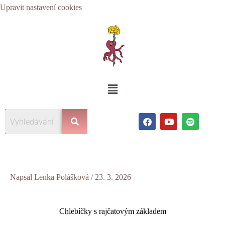
Přeskočit
Upravit nastavení cookies
na
obsah
Nabídka
F
Y
S
a
o
p
c
u
o
e
t
t
b
u
i
o
b
f
o
e
y
k
Napsal
Lenka Polášková
/
23. 3. 2026
Chlebíčky s rajčatovým základem