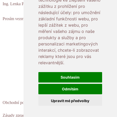
technologie ke zlepšení vašeho
technologie ke zlepšení vašeho
Ing. Lenka Polášková – programátorka a bioinformatička
zážitku z prohlížení pro
zážitku z prohlížení pro
následující účely:
následující účely:
pro umožnění
pro umožnění
základní funkčnosti webu
základní funkčnosti webu
,
,
pro
pro
Prosím vezměte na vědomí, že nejsem lékař.
lepší zážitek z webu
lepší zážitek z webu
,
,
pro
pro
měření vašeho zájmu o naše
měření vašeho zájmu o naše
produkty a služby a pro
produkty a služby a pro
Napište mi
personalizaci marketingových
personalizaci marketingových
interakcí
interakcí
,
,
chcete-li zobrazovat
chcete-li zobrazovat
reklamy které jsou pro vás
reklamy které jsou pro vás
relevantnější
relevantnější
.
.
ODSTOUPENÍ OD SMLOUVY
Souhlasím
Souhlasím
F
Y
S
a
o
p
Odmítám
Odmítám
c
u
o
Upravit mé předvolby
Upravit mé předvolby
e
t
t
Obchodní podmínky
b
u
i
o
b
f
Zásady zpracování osobních údajů