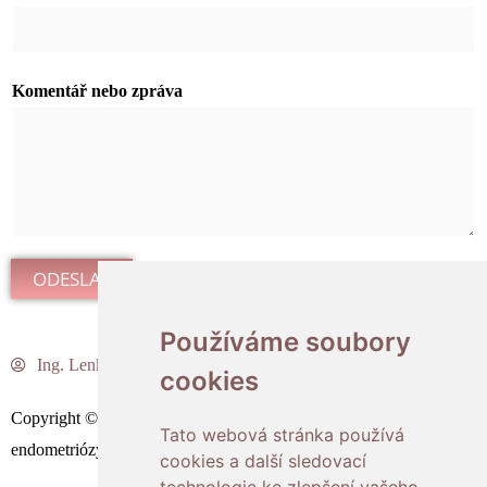
m
é
n
Komentář nebo zpráva
o
J
m
é
n
o
ODESLAT
E
-
Používáme soubory
Používáme soubory
m
Ing.
Lenka Polášková
cookies
cookies
a
Copyright © 2026 Labyrint endometriózy | Powered by Labyrint
i
Tato webová stránka používá
Tato webová stránka používá
endometriózy
l
cookies a další sledovací
cookies a další sledovací