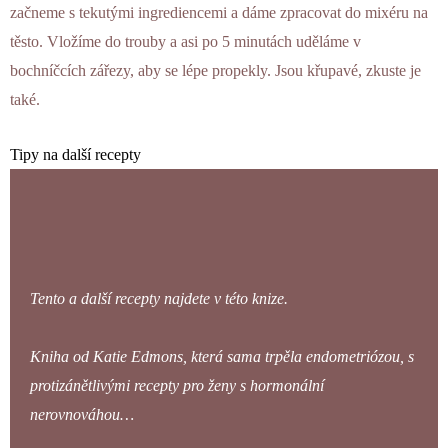
začneme s tekutými ingrediencemi a dáme zpracovat do mixéru na
těsto. Vložíme do trouby a asi po 5 minutách uděláme v
bochníčcích zářezy, aby se lépe propekly. Jsou křupavé, zkuste je
také.
Tipy na další recepty
Tento a další recepty najdete v této knize.
Kniha od Katie Edmons, která sama trpěla endometriózou, s
protizánětlivými recepty pro ženy s hormonální
nerovnováhou…